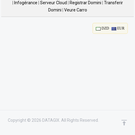
|
Infogérance
|
Serveur Cloud
|
Registrar Domini
|
Transferir
Domini
|
Veure Carro
DZD
EUR
Copyright © 2026 DATAGIX. All Rights Reserved.