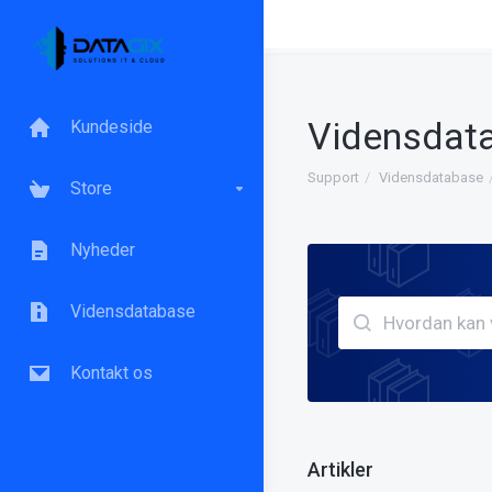
Vidensdat
Kundeside
Support
Vidensdatabase
Store
Nyheder
Vidensdatabase
Kontakt os
Artikler