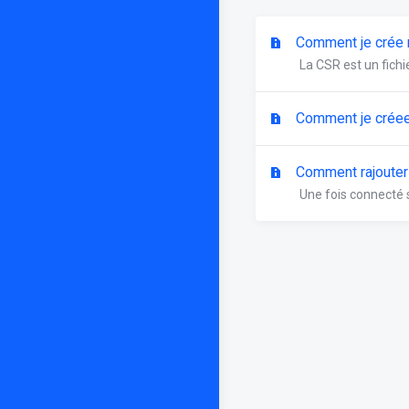
Comment je crée 
La CSR est un fichi
Comment je crée
Comment rajoute
Une fois connecté s