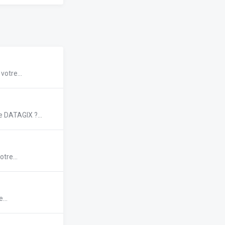
votre...
 DATAGIX ?...
tre...
...