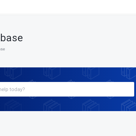
ebase
ase