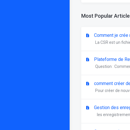
Most Popular Article
Comment je crée 
La CSR est un fichi
Plateforme de R
Question : Commen
comment créer de
Pour créer de nouve
Gestion des enre
les enregistrement