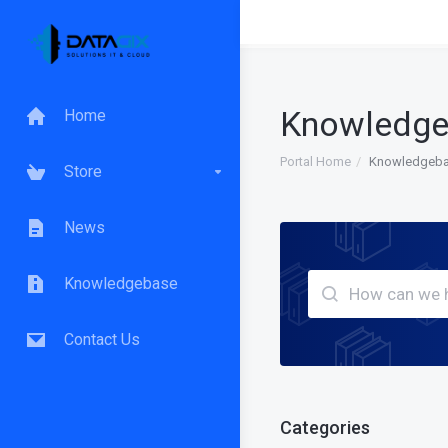
Knowledg
Home
Portal Home
Knowledgeb
Store
News
Knowledgebase
Contact Us
Categories