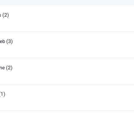
 (2)
b (3)
e (2)
(1)