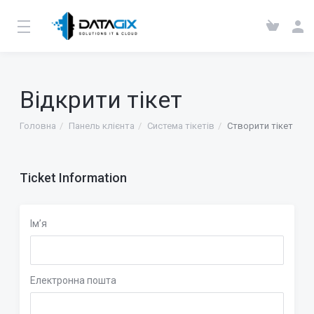
Відкрити тікет
Головна
Панель клієнта
Система тікетів
Створити тікет
Ticket Information
Ім’я
Електронна пошта